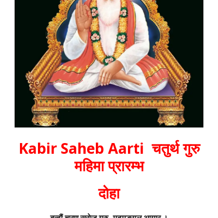
Kabir Saheb Aarti चतुर्थ गुरु
महिमा प्रारम्भ
दोहा
बन्दौं चरण सरोज गुरु, मुदमङ्गल आगार ।