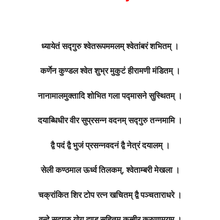
ध्यायेतं सद्गुरु श्वेतरूपममलम् श्वेतांबरं शभितम् ।
कर्णेन कुण्डल श्वेत शुभ्र मुकुटं हीरामणी मंडितम् ।
नानामालमुक्तादि शोभित गला पद्मासने सुस्थितम् ।
दयाब्धिधीर वीर सुप्रसन्न वदनम् सद्गुरु तन्नमामि ।
द्वै पदं द्वै भुजं प्रसन्नवदनं द्वै नेत्रं दयालम् ।
सेली कण्ठमाल ऊर्ध्व तिलकम्, श्वेताम्बरी मेखला ।
चक्रांकित शिर टोप रत्न खचितम् द्वै पञ्चताराधरे ।
वन्दे सद्गुरु योग दण्ड सहितम् कब्बीर करुणामयम् ।