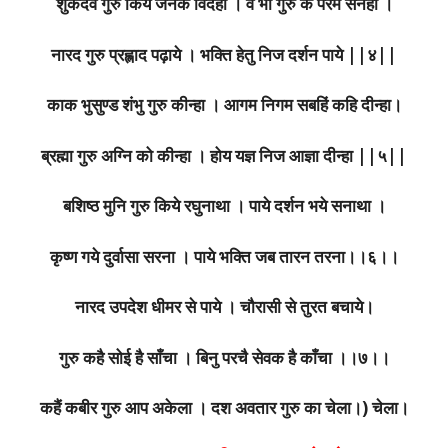
शुकदेव गुरु किये जनक विदेही । वे भी गुरु के परम सनेही ।
नारद गुरु प्रह्लाद पढ़ाये । भक्ति हेतु निज दर्शन पाये ||४||
काक भुसुण्ड शंभु गुरु कीन्हा । आगम निगम सबहिं कहि दीन्हा।
ब्रह्मा गुरु अग्नि को कीन्हा । होय यज्ञ निज आज्ञा दीन्हा ||५||
बशिष्ठ मुनि गुरु किये रघुनाथा । पाये दर्शन भये सनाथा ।
कृष्ण गये दुर्वासा सरना । पाये भक्ति जब तारन तरना।।६।।
नारद उपदेश धीमर से पाये । चौरासी से तुरत बचाये।
गुरु कहै सोई है साँचा । बिनु परचै सेवक है काँचा ।।७।।
कहैं कबीर गुरु आप अकेला । दश अवतार गुरु का चेला।) चेला।