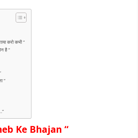
ाया करो कभी “
 है “
“
ा “
.”
heb Ke Bhajan “