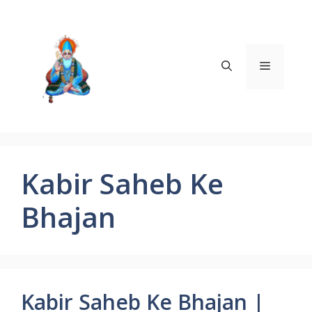
Skip
to
content
Menu
Kabir Saheb Ke
Bhajan
Kabir Saheb Ke Bhajan |